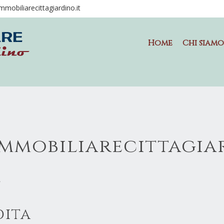
mmobiliarecittagiardino.it
Home
Chi siamo
immobiliarecittagia
e
dita