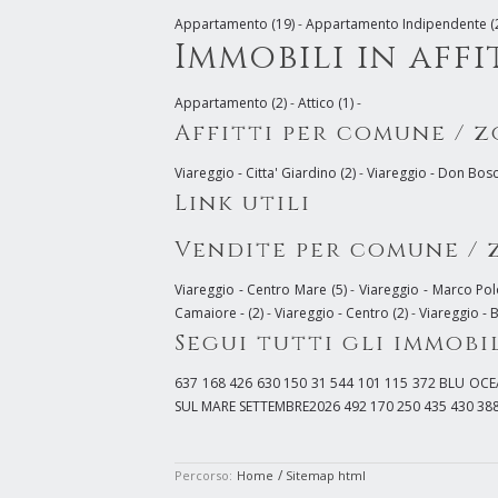
Appartamento (19)
-
Appartamento Indipendente (
Immobili in affi
Appartamento (2)
-
Attico (1)
-
Affitti per comune / 
Viareggio - Citta' Giardino (2)
-
Viareggio - Don Bosc
Link utili
Vendite per comune / 
Viareggio - Centro Mare (5)
-
Viareggio - Marco Pol
Camaiore - (2)
-
Viareggio - Centro (2)
-
Viareggio - B
Segui tutti gli immobi
637
168
426
630
150
31
544
101
115
372
BLU OCE
SUL MARE SETTEMBRE2026
492
170
250
435
430
38
/
Percorso:
Home
Sitemap html