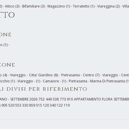
2)
-
Attico (3)
-
Bifamiliare (3)
-
Magazzino (1)
-
Terratetto (1)
-
Viareggina (2)
-
Villa
tto
zone
o (1)
-
zone
o (4)
-
Viareggio - Citta' Giardino (8)
-
Pietrasanta - Centro (7)
-
Viareggio - Cen
icchio (1)
-
Viareggio - (1)
-
Camaiore - (1)
-
Pietrasanta - Marina Di Pietrasanta (1
li divisi per riferimento
ANO - SETTEMBRE 2026
752
449
338
773
910
APPARTAMENTO FLORA SETTEMB
8
905
520
553
330
859
515
120
340
122
119