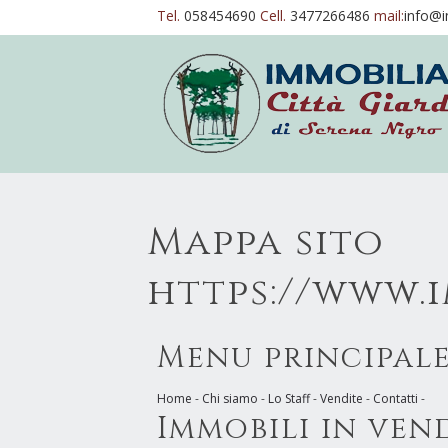
Tel.
058454690
Cell.
3477266486
mail:
info@i
Mappa sito
https://www.
Menu principal
Home
-
Chi siamo
-
Lo Staff
-
Vendite
-
Contatti
-
Immobili in ven