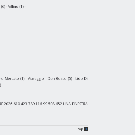
 (6)
-
Villino (1)
-
tro Mercato (1)
-
Viareggio - Don Bosco (5)
-
Lido Di
)
-
RE 2026
610
423
789
116
99
508
652
UNA FINESTRA
top