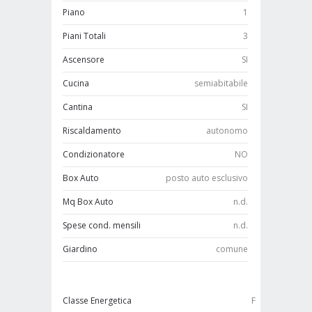
Piano
1
Piani Totali
3
Ascensore
SI
Cucina
semiabitabile
Cantina
SI
Riscaldamento
autonomo
Condizionatore
NO
Box Auto
posto auto esclusivo
Mq Box Auto
n.d.
Spese cond. mensili
n.d.
Giardino
comune
Classe Energetica
F