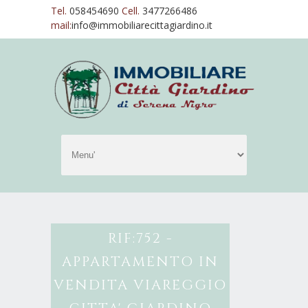
Tel.
058454690
Cell.
3477266486
mail:
info@immobiliarecittagiardino.it
RIF:752 -
APPARTAMENTO IN
VENDITA VIAREGGIO